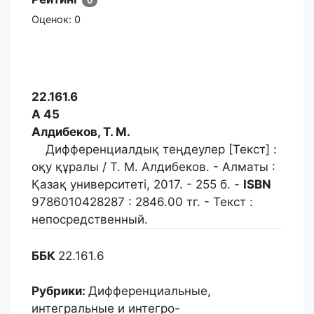
0
Оценок:
0
22.161.6
А 45
Алдибеков, Т. М.
Дифференциалдық теңдеулер [Текст] :
оқу құралы / Т. М. Алдибеков. - Алматы :
Қазақ университеті, 2017. - 255 б. -
ISBN
9786010428287 : 2846.00 тг. - Текст :
непосредственный.
ББК
22.161.6
Рубрики:
Дифференциальные,
интегральные и интегро-