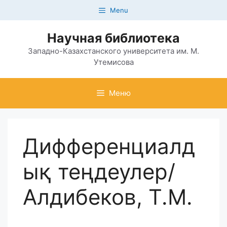
Перейти
Menu
к
содержимому
Научная библиотека
Западно-Казахстанского университета им. М.
Утемисова
Меню
Дифференциалд
ық теңдеулер/
Алдибеков, Т.М.