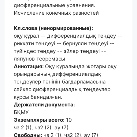
дифференциальные уравнения.
Исчисление конечных разностей
Кл.слова (ненормированные):
оқу құрал -- дифференциалдық теңдеу --
риккати теңдеуі -- бернулли теңдеуі --
түйіндес теңдеу -- эйлер теңдеуі --
ляпунов теоремасы
Аннотация:
Оқу құралында жоғары оқу
орындарының дифференциалдық
теңдеулер пәнінің бағдарламасына
сәйкес дифференциалдық теңдеулер
курсы баяндалған.
Держатели документа:
БҚМУ
Экземпляры всего:
10
чз 2 (1), чз2 (2), ау (7)
Свободны:
чз 2 (1), чз2 (2), ау (7)