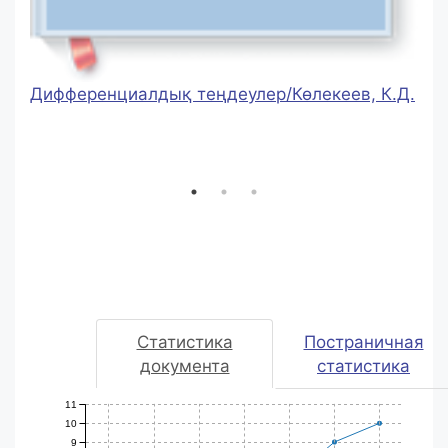
Дифференциалдық теңдеулер/Көлекеев, К.Д.
Статистика
Постраничная
документа
статистика
11
10
9