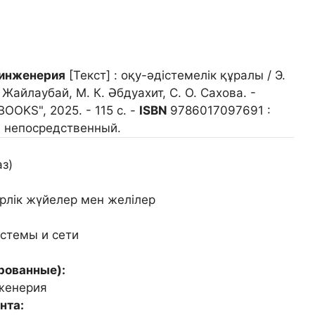
инженерия
[Текст] : оқу-әдістемелік құралы / Э.
Жайлаубай, М. К. Әбдуахит, С. О. Сахова. -
OOKS", 2025. - 115 с. -
ISBN
9786017097691 :
 : непосредственный.
з)
рлік жүйелер мен желілер
темы и сети
рованные):
женерия
нта: