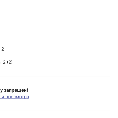
2
 2 (2)
ту запрещен!
ля просмотра