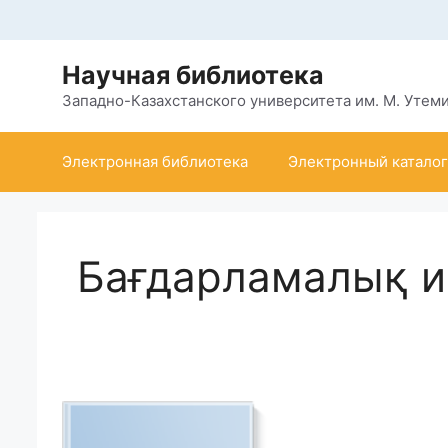
Перейти
к
содержимому
Научная библиотека
Западно-Казахстанского университета им. М. Утем
Электронная библиотека
Электронный каталог
Бағдарламалық 