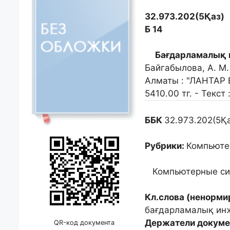
32.973.202(5Қаз)
Б 14
Бағдарламалық 
Байгабылова, А. М. 
Алматы : "ЛАНТАР B
5410.00 тг. - Текст
ББК
32.973.202(5Қа
Рубрики:
Компьюте
Компьютерные сис
Кл.слова (ненорми
бағдарламалық ин
Держатели докуме
QR-код документа