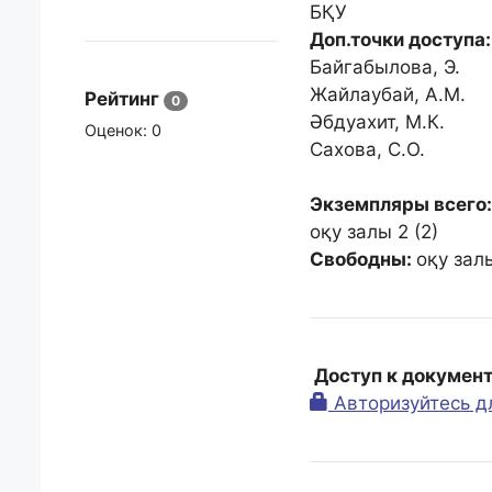
БҚУ
Доп.точки доступа:
Байгабылова, Э.
Жайлаубай, А.М.
Рейтинг
0
Әбдуахит, М.К.
Оценок:
0
Сахова, С.О.
Экземпляры всего:
оқу залы 2 (2)
Свободны:
оқу залы
Доступ к докумен
Авторизуйтесь д