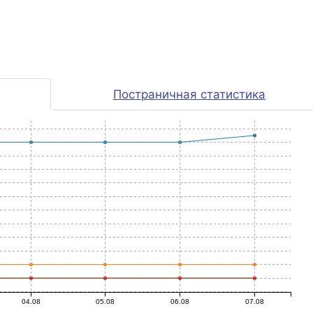
тылығ
ғалау
рмал
Постраничная статистика
мбаев
04.08
05.08
06.08
07.08