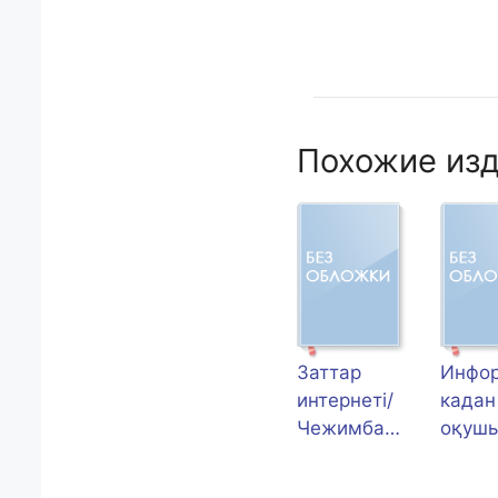
Похожие изд
Заттар
Инфо
интернеті/
кадан
Чежимбаев
оқуш
а, К.С.
ың
функц