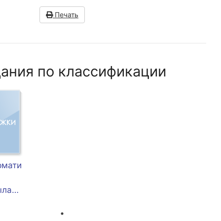
Печать
ания по классификации
рмати
ылард
иона