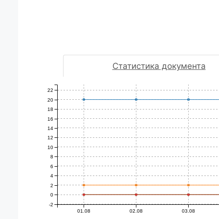
лдық
сауат
ын ба
тапсы
ары/
Статистика документа
Сағы
а, А.Е.
22
20
18
16
14
12
10
8
6
4
2
0
-2
01.08
02.08
03.08