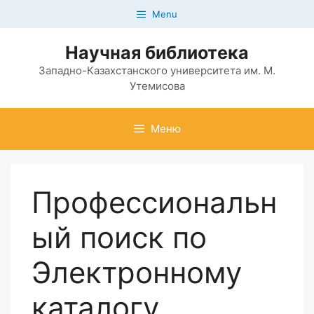
Перейти
Menu
к
содержимому
Научная библиотека
Западно-Казахстанского университета им. М.
Утемисова
Меню
Профессиональн
ый поиск по
Электронному
каталогу